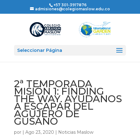
+57 301-3917876
admisiones@colegiomaslow.edu.co
Seleccionar Página
2ª TEMPORADA
MISIÓN 1: FINDING
THE WAY. AYÚDANOS
A ESCAPAR DEL
AGUJERO DE
GUSANO
por
|
Ago 23, 2020
|
Noticias Maslow