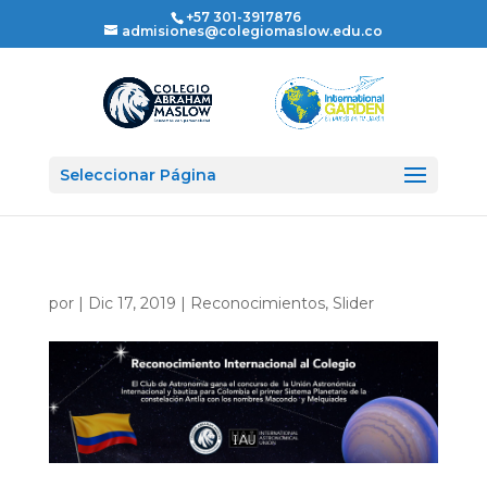
+57 301-3917876
admisiones@colegiomaslow.edu.co
Seleccionar Página
por
|
Dic 17, 2019
|
Reconocimientos
,
Slider