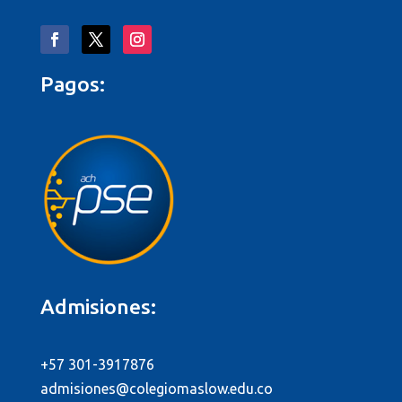
Pagos:
Admisiones:
+57 301-3917876
admisiones@colegiomaslow.edu.co