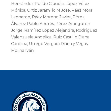
Hernández Pulido Claudia, López Vélez
Mónica, Ortiz Jaramillo M José, Páez Mora
Leonardo, Páez Moreno Javier, Pérez
Álvarez Pablo Andrés, Pérez Aranguren
Jorge, Ramírez López Alejandra, Rodríguez
Valenzuela Angélica, Ruiz Castillo Diana
Carolina, Urrego Vergara Diana y Vegas
Molina Iván.