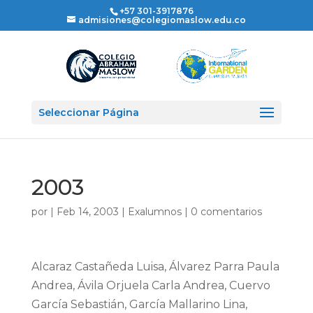
+57 301-3917876
admisiones@colegiomaslow.edu.co
Seleccionar Página
2003
por
|
Feb 14, 2003
|
Exalumnos
|
0 comentarios
Alcaraz Castañeda Luisa, Álvarez Parra Paula
Andrea, Ávila Orjuela Carla Andrea, Cuervo
García Sebastián, García Mallarino Lina,