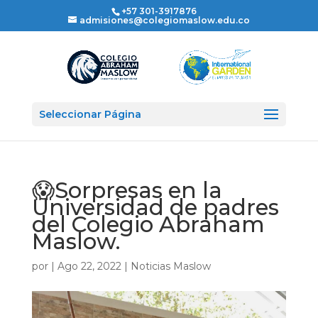
+57 301-3917876
admisiones@colegiomaslow.edu.co
Seleccionar Página
😱Sorpresas en la
Universidad de padres
del Colegio Abraham
Maslow.
por
|
Ago 22, 2022
|
Noticias Maslow