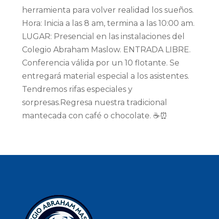
herramienta para volver realidad los sueños.
Hora: Inicia a las 8 am, termina a las 10:00 am.
LUGAR: Presencial en las instalaciones del
Colegio Abraham Maslow. ENTRADA LIBRE.
Conferencia válida por un 10 flotante. Se
entregará material especial a los asistentes.
Tendremos rifas especiales y
sorpresas.Regresa nuestra tradicional
mantecada con café o chocolate. ☕⏰