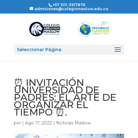
+57 301-3917876
admisiones@colegiomaslow.edu.co
Seleccionar Página
⏰ INVITACIÓN
UNIVERSIDAD DE
PADRES: EL ARTE DE
ORGANIZAR EL
TIEMPO ⏰.
por
|
Ago 17, 2022
|
Noticias Maslow